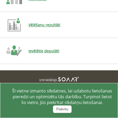
Vēlēšanu rezultāti
Ievēlētie deputāti
izstrādātājs
Pasūtītājs: Centrālā vēlēšanu komisija
Pārlūks
:
Chrome
131
Šī vietne izmanto sīkdatnes, lai uzlabotu lietošanas
Sistēmas versija
:
2.0.69.53
pieredzi un optimizētu tās darbību. Turpinot lietot
šo vietni, Jūs piekrītat sīkdatņu lietošanai.
Piekrītu