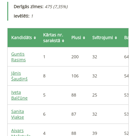
Derīgās zīmes
:
475
(
7,35%
)
Ievēlēti
:
1
Kārtas nr.
Kandidāts
Plusi
Svītrojumi
Balsi
sarakstā
Guntis
1
200
32
643
Rasims
Jānis
8
106
32
549
Šaudiņš
Iveta
5
88
25
538
Balčūne
Sanita
6
87
32
530
Vjakse
Aivars
4
88
39
524