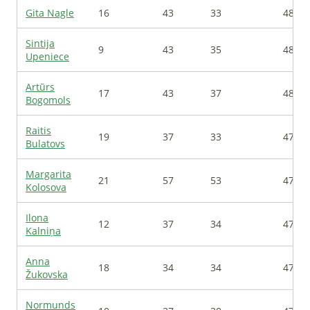
Gita
Nagle
16
43
33
485
Sintija
9
43
35
483
Upeniece
Artūrs
17
43
37
481
Bogomols
Raitis
19
37
33
479
Bulatovs
Margarita
21
57
53
479
Kolosova
Ilona
12
37
34
478
Kalniņa
Anna
18
34
34
475
Žukovska
Normunds