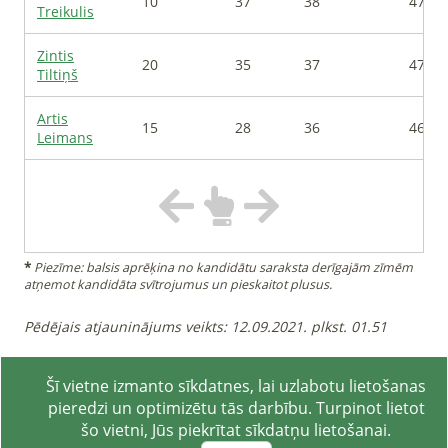
10
37
38
474
Treikulis
Zintis
20
35
37
473
Tiltiņš
Artis
15
28
36
467
Leimans
*
Piezīme: balsis aprēķina no kandidātu saraksta derīgajām zīmēm
atņemot kandidāta svītrojumus un pieskaitot plusus.
Pēdējais atjauninājums veikts
:
12.09.2021. plkst. 01.51
Šī vietne izmanto sīkdatnes, lai uzlabotu lietošanas
izstrādātājs
pieredzi un optimizētu tās darbību. Turpinot lietot
Pasūtītājs: Centrālā vēlēšanu komisija
šo vietni, Jūs piekrītat sīkdatņu lietošanai.
Pārlūks
:
Chrome
131