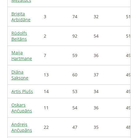
Mežatučs
Brigita
3
74
32
517
Arbidāne
Rūdolfs
2
92
54
513
Beitāns
Maija
7
59
36
498
Hartmane
Diāna
13
60
37
498
Saksone
Artis
Plušs
14
53
34
494
Oskars
11
54
36
493
Ančupāns
Andrejs
22
47
35
487
Ančupāns